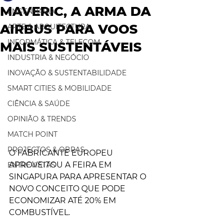
MAVERIC, A ARMA DA
ENGENHARIA
AIRBUS PARA VOOS
ARTE & ARQUITECTURA
INFORMÁTICA & TELECOM
MAIS SUSTENTÁVEIS
INDUSTRIA & NEGÓCIO
INOVAÇÃO & SUSTENTABILIDADE
SMART CITIES & MOBILIDADE
CIÊNCIA & SAÚDE
OPINIÃO & TRENDS
MATCH POINT
PROJECTOS & OBRAS
O FABRICANTE EUROPEU 
APROVEITOU A FEIRA EM 
ENTREVISTAS
SINGAPURA PARA APRESENTAR O 
NOVO CONCEITO QUE PODE 
ECONOMIZAR ATÉ 20% EM 
COMBUSTÍVEL.