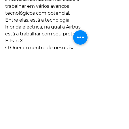
trabalhar em vários avanços 
tecnológicos com potencial.
Entre elas, está a tecnologia 
híbrida eléctrica, na qual a Airbus 
está a trabalhar com seu protótipo 
E-Fan X. 
O Onera, o centro de pesquisa 
aeroespacial francês, por sua vez, 
desenvolveu o protótipo Dragon, 
que possui várias motores 
eléctricos colocados sob as asas e 
alimentados por turbo geradores 
movidos a querosene.
O fabricante de motores Safran, 
por sua vez, conta  com a 
tecnologia de rotor aberto , uma 
hélice sem carnagem em vez de 
reactores que reduziriam o 