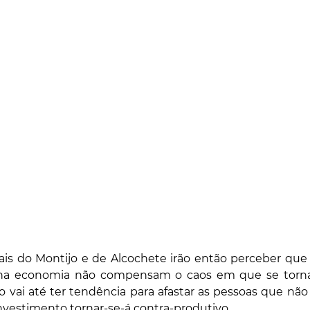
is do Montijo e de Alcochete irão então perceber que
 economia não compensam o caos em que se tornará 
o vai até ter tendência para afastar as pessoas que nã
investimento tornar-se-á contra-produtivo.