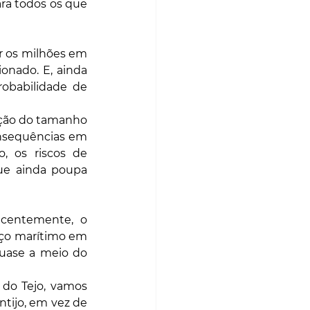
ra todos os que 
r os milhões em 
nado. E, ainda 
obabilidade de 
ção do tamanho 
nsequências em 
 os riscos de 
ue ainda poupa 
centemente, o 
ço marítimo em 
uase a meio do 
do Tejo, vamos 
tijo, em vez de 