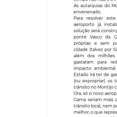
As autarquias do M
envenenado.
Para resolver est
aeroporto já insta
solução será constru
ponte Vasco da G
próprias e sem pa
cidade (talvez por Sã
além dos milhões 
gastaram para red
impacto ambiental
Estado irá ter de g
(ou expropriar) os 
trânsito no Montijo 
Ora, só o novo aerop
Gama seriam mais di
trânsito local, nem 
melhor, o que repre