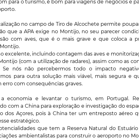
om para o turismo, é bom para viagens de negócios e pa
oporto.
ocalização no campo de Tiro de Alcochete permite poupa
o que a APA exige no Montijo, no seu parecer condicio
lisão com aves, que é o mais grave e que coloca a pr
Montijo.
ho excelente, incluindo contagem das aves e monitoriza
ontijo (com a utilização de radares), assim como as co
. Se nós não percebermos todo o impacto negativo,
mos para outra solução mais viável, mais segura e q
 erro com consequências graves.
 a economia e levantar o turismo, em Portugal. Re
do com a China para exploração e investigação do espa
o dos Açores, pois à China ter um entreposto aéreo q
esse estratégico.
tencialidades que tem a Reserva Natural do Estuário 
ciações ambientalistas para construir o aeroporto no Mon