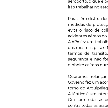
aeroporto, o que é b
irão trabalhar no aer
Para além disto, a l
medidas de protecçã
evita o risco de co
acidentes aéreos no 
A APA fez um trabal
das mesmas para o M
termos de trânsito
segurança e não for
dinheiro caímos num
Queremos relançar
Governo fez um acor
torno do Arquipélag
Atlântico é um inter
Ora com todas as po
contra todas as asso