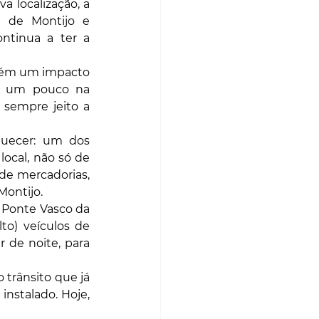
localização, a 
 de Montijo e 
ntinua a ter a 
mbém um impacto 
z um pouco na 
 sempre jeito a 
uecer: um dos 
ocal, não só de 
e mercadorias, 
Montijo.
 Ponte Vasco da 
o) veículos de 
 de noite, para 
trânsito que já 
nstalado. Hoje, 