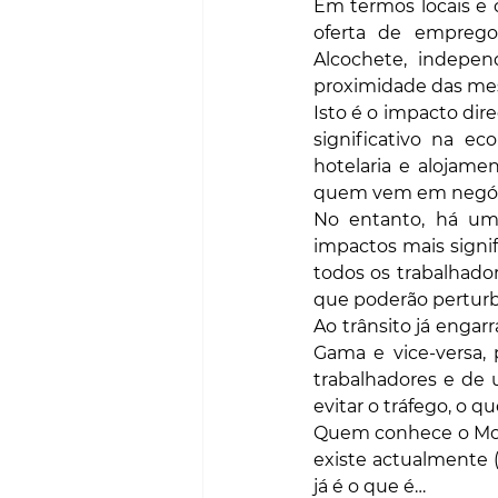
Em termos locais e 
oferta de emprego 
Alcochete, indepen
proximidade das me
Isto é o impacto dir
significativo na e
hotelaria e alojamen
quem vem em negócio
No entanto, há um
impactos mais signif
todos os trabalhado
que poderão perturba
Ao trânsito já engar
Gama e vice-versa, 
trabalhadores e de u
evitar o tráfego, o 
Quem conhece o Monti
existe actualmente 
já é o que é…