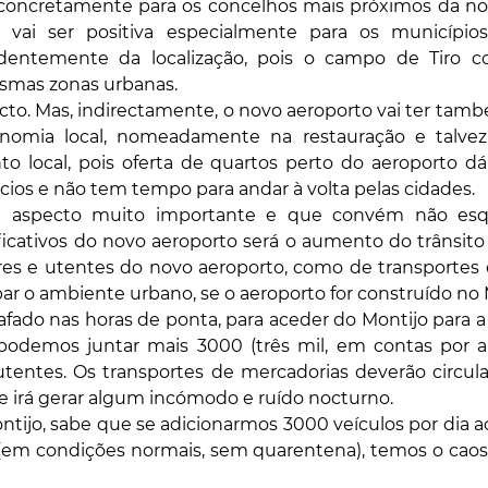
concretamente para os concelhos mais próximos da nova 
vai ser positiva especialmente para os municípios
dentemente da localização, pois o campo de Tiro co
smas zonas urbanas.
ecto. Mas, indirectamente, o novo aeroporto vai ter ta
conomia local, nomeadamente na restauração e talve
to local, pois oferta de quartos perto do aeroporto dá
s e não tem tempo para andar à volta pelas cidades.
 aspecto muito importante e que convém não esq
icativos do novo aeroporto será o aumento do trânsito l
res e utentes do novo aeroporto, como de transportes d
r o ambiente urbano, se o aeroporto for construído no 
rafado nas horas de ponta, para aceder do Montijo para a
podemos juntar mais 3000 (três mil, em contas por alt
tentes. Os transportes de mercadorias deverão circular
que irá gerar algum incómodo e ruído nocturno.
jo, sabe que se adicionarmos 3000 veículos por dia ao 
(em condições normais, sem quarentena), temos o caos i