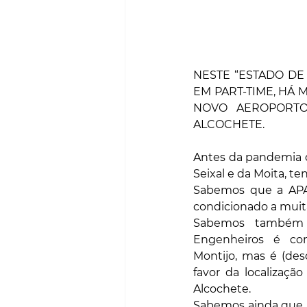
NESTE “ESTADO DE
EM PART-TIME, HÁ 
NOVO AEROPORTO
ALCOCHETE.
Antes da pandemia de
Seixal e da Moita, te
Sabemos que a APA 
condicionado a muita
Sabemos também
Engenheiros é cont
Montijo, mas é (de
favor da localizaçã
Alcochete.
Sabemos ainda que, h