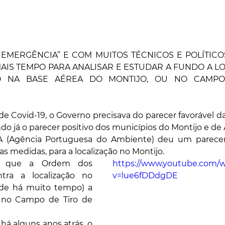
 EMERGÊNCIA” E COM MUITOS TÉCNICOS E POLÍTICOS
MAIS TEMPO PARA ANALISAR E ESTUDAR A FUNDO A L
 NA BASE AÉREA DO MONTIJO, OU NO CAMPO 
 Covid-19, o Governo precisava do parecer favorável da
ndo já o parecer positivo dos municípios do Montijo e de
(Agência Portuguesa do Ambiente) deu um parecer f
s medidas, para a localização no Montijo.
 que a Ordem dos 
https://www.youtube.com/
ra a localização no 
v=lue6fDDdgDE
sde há muito tempo) a 
o no Campo de Tiro de 
á alguns anos atrás, o 