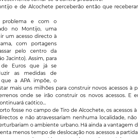
ontijo e de Alcochete perceberão então que receber
e problema e com o 
lado no Montijo, uma 
ir um acesso directo à 
ama, com portagens 
ssar pelo centro da 
o Jacinto). Assim, para 
de Euros que já se 
uzir as medidas de 
 que a APA impõe, o 
astar mais uns milhões para construir novos acessos à 
terrenos onde se irão construir os novos acessos. E en
continuará caótico…
orto fosse no campo de Tiro de Alcochete, os acessos à
rectos e não atravessariam nenhuma localidade, não 
perturbariam o ambiente urbano. Há ainda a vantagem de o
senta menos tempo de deslocação nos acessos a partidas