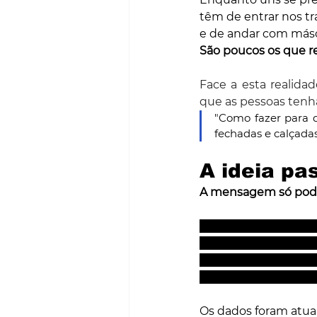
têm de entrar nos tr
e de andar com másc
São poucos os que 
Face a esta realidad
que as pessoas ten
"Como fazer para 
fechadas e calçadas
A ideia pa
A mensagem só pod
Este mapa digital i
acedermos ao site a
O simulador dá-nos a
da morada introduzi
Os dados foram atual