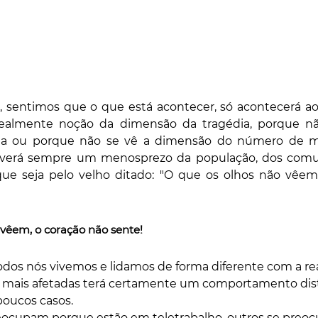
, sentimos que o que está acontecer, só acontecerá ao
ealmente noção da dimensão da tragédia, porque nã
la ou porque não se vê a dimensão do número de mo
Haverá sempre um menosprezo da população, dos comun
que seja pelo velho ditado: "O que os olhos não vêem,
 vêem, o coração não sente!
os nós vivemos e lidamos de forma diferente com a real
 mais afetadas terá certamente um comportamento dis
poucos casos.
ocupam porque estão em teletrabalho, outros se preo