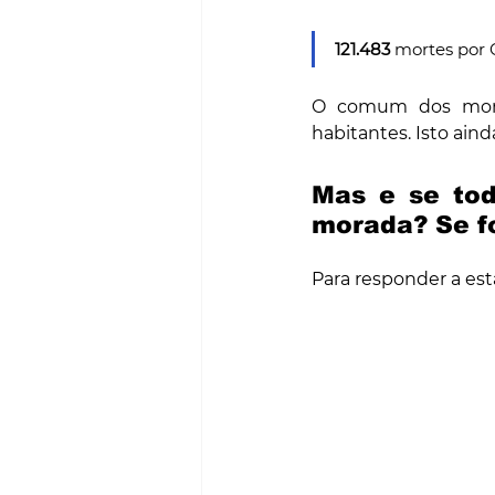
121.483
 mortes por C
O comum dos mortai
habitantes. Isto aind
Mas e s
e to
morada? Se fo
Para responder a esta