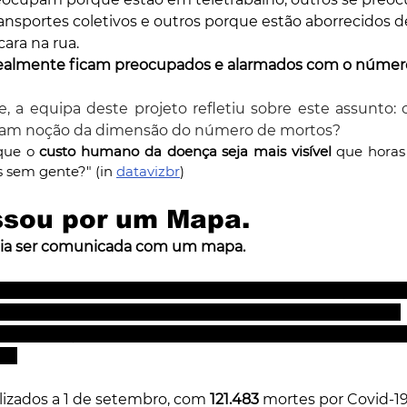
ansportes coletivos e outros porque estão aborrecidos d
ara na rua.
realmente ficam preocupados e alarmados com o númer
e, a equipa deste projeto refletiu sobre este assunto: 
ham noção da dimensão do número de mortos?
que o 
custo humano da doença seja mais visível 
que horas 
 sem gente?" (in 
datavizbr
)
ssou por um Mapa.
ia ser comunicada com um mapa.
nterativo tem um enorme impacto visual e ação pedag
cabamos por ficar no meio da pandemia do coronavírus.
 visualização do número total de mortes registadas no B
da.
izados a 1 de setembro, com 
121.483
 mortes por Covid‑19 