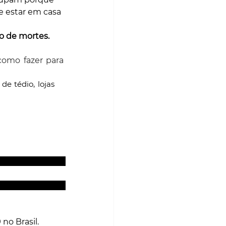
e estar em casa 
o de mortes.
como fazer para 
de tédio, lojas 
ógica, pois ao 
rasil, próximas 
no Brasil.