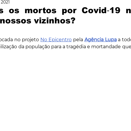
e 2021
DADE
CIÊNCIA & SAÚDE
OPINIÃO & TREND
s os mortos por Covid‑19 no
nossos vizinhos?
ENTREVISTAS
ocada no projeto 
No Epicentro
 pela 
Agência Lupa
 a todo
ilização da população para a tragédia e mortandade que 