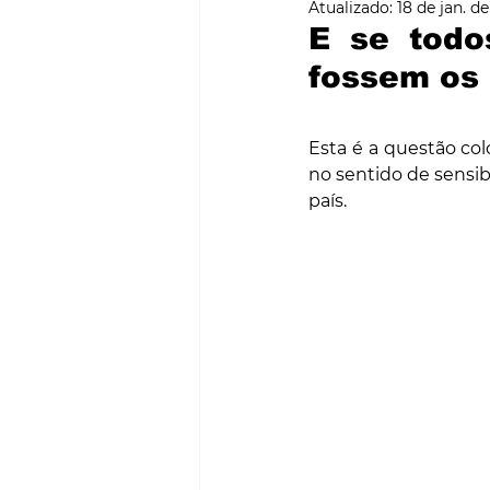
Atualizado:
18 de jan. d
SMART CITIES & MOBILI
E se todo
fossem os 
PROJECTOS & OBRAS
Esta é a questão col
no sentido de sensib
país.