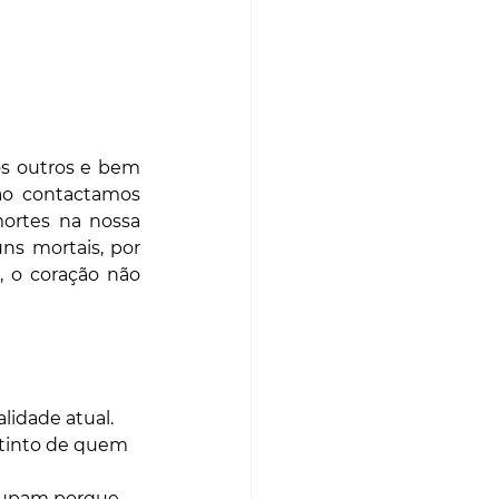
s outros e bem 
o contactamos 
rtes na nossa 
s mortais, por 
 o coração não 
idade atual. 
tinto de quem 
cupam porque 