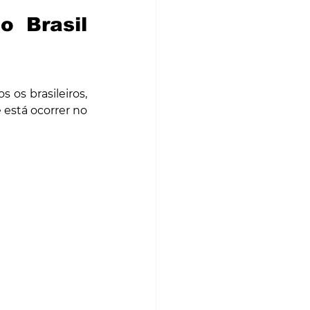
S
MATCH POINT
 Brasil 
s os brasileiros, 
está ocorrer no 