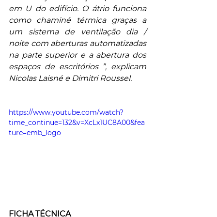
em U do edifício. O átrio funciona 
como chaminé térmica graças a 
um sistema de ventilação dia / 
noite com aberturas automatizadas 
na parte superior e a abertura dos 
espaços de escritórios ”, explicam 
Nicolas Laisné e Dimitri Roussel.
https://www.youtube.com/watch?
time_continue=132&v=XcLx1UC8A00&fea
ture=emb_logo
FICHA TÉCNICA