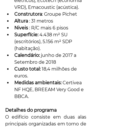
elétricos), Ecotech (economia 
VRD), Emacoustic (acústica).
Construtora
: Groupe Pichet
Altura
 : 31 metros
Niveis
 : R/C mais 6 pisos
Superfície:
 4.438 m² SU 
(escritórios), 5.156 m² SDP 
(habitação).
Calendário:
 junho de 2017 a 
Setembro de 2018
Custo total:
 18,4 milhões de 
euros.
Medidas ambientais:
 Certivea 
NF HQE, BREEAM Very Good e 
BBCA.
Detalhes do programa
O edifício consiste em duas alas 
principais organizadas em torno de 