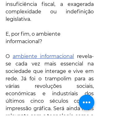
insuficiência fiscal, a exagerada 
complexidade ou indefinição 
legislativa. 
E, por fim, o ambiente 
informacional?
O 
ambiente informacional
 revela-
se cada vez mais essencial na 
sociedade que interage e vive em 
rede. Já foi o trampolim para as 
várias revoluções sociais, 
económicas e industriais dos 
últimos cinco séculos com a 
impressão gráfica. Será ainda mais 
relevante com a tecnologia como o 
computador acessível (telemóvel e 
Internet). A inteligência artificial e a 
Internet das coisas irão 