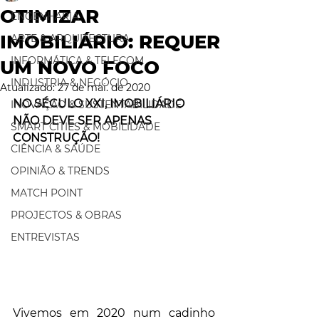
OTIMIZAR
ENGENHARIA
IMOBILIÁRIO: REQUER
ARTE & ARQUITECTURA
INFORMÁTICA & TELECOM
UM NOVO FOCO
INDUSTRIA & NEGÓCIO
Atualizado:
27 de mai. de 2020
NO SÉCULO XXI, IMOBILIÁRIO 
INOVAÇÃO & SUSTENTABILIDADE
NÃO DEVE SER APENAS 
SMART CITIES & MOBILIDADE
CONSTRUÇÃO!
CIÊNCIA & SAÚDE
OPINIÃO & TRENDS
MATCH POINT
PROJECTOS & OBRAS
ENTREVISTAS
Vivemos em 2020 num cadinho 