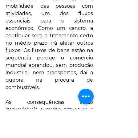
mobilidade das pessoas com 
atividades, um dos fluxos 
essenciais para o sistema 
económico. Como um cancro, a 
continuar sem o tratamento certo 
no médio prazo, irá afetar outros 
fluxos. Os fluxos de bens estão na 
sequência porque o comércio 
mundial abrandou, sem produção 
industrial, nem transportes, daí a 
quebra na procura de 
combustíveis.  
As consequências serão 
imprevisíveis e muito graves 
se a 
crise se prolongar
. Poderá manter-
se ainda durante muito tempo 
com surtos sucessivos, ou alastrar 