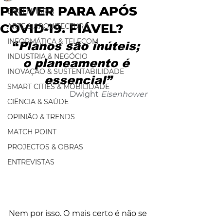
PREVER PARA APÓS
ENGENHARIA
COVID-19. FIÁVEL?
ARTE & ARQUITECTURA
INFORMÁTICA & TELECOM
“
Planos são inúteis; 
INDUSTRIA & NEGÓCIO
o planeamento é 
INOVAÇÃO & SUSTENTABILIDADE
essencial”
SMART CITIES & MOBILIDADE
Dwight 
Eisenhower
CIÊNCIA & SAÚDE
OPINIÃO & TRENDS
MATCH POINT
PROJECTOS & OBRAS
ENTREVISTAS
Nem por isso. O mais certo é não se 