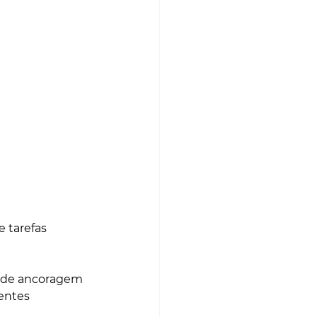
 tarefas 
os de ancoragem
ientes