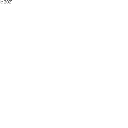
de 2021
DADE
CIÊNCIA & SAÚDE
OPINIÃO & TREND
ENTREVISTAS