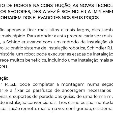
O DE ROBOTS NA CONSTRUÇÃO, AS NOVAS TECNOLO
OS SECTORES, DESTA VEZ É SCHINDLER A IMPLEMEN
MONTAGEM DOS ELEVADORES NOS SEUS POÇOS
tão apenas a ficar mais altos e mais largos, eles tamb
 mais rápido. Para atender a esta procura cada vez mais 
o, a Schindler avança com um método de instalação de
olucionário sistema de instalação robótica, Schindler R.I.
 história, um robot pode executar as etapas de instalaçã
ece muitos benefícios, incluindo uma instalação mais se
res.
 ação
er R.I.S.E pode completar a montagem numa seçã
ar e a fixar os parafusos de ancoragem necessários 
sórias e suportes de parede das guias, de uma forma mu
e instalação convencionais. Três cameras são montadas
isualização remota, mas uma vez configurado, o sistema