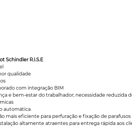
t Schindler R.I.S.E
el
hor qualidade
tos
morado com integração BIM
nça e bem-estar do trabalhador; necessidade reduzida de
micas
ão automática
ão mais eficiente para perfuração e fixação de parafus
talação altamente atraentes para entrega rápida aos cl