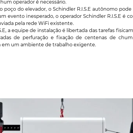
hum operador é necessário.
o poço do elevador, o Schindler R.I.S.E autônomo pode 
um evento inesperado, o operador Schindler R.I.S.E é co
ada pela rede WiFi existente.
.E, a equipe de instalação é libertada das tarefas fisica
radas de perfuração e fixação de centenas de chumb
 em um ambiente de trabalho exigente.