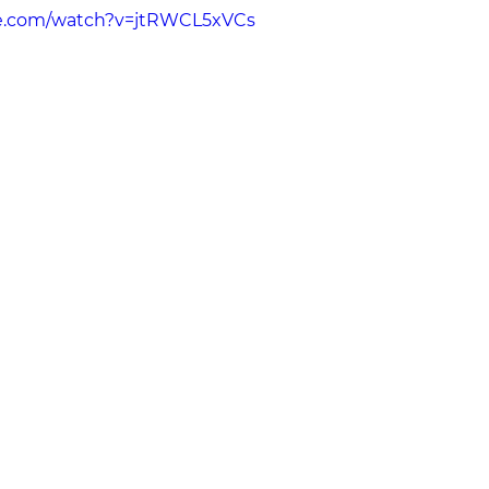
be.com/watch?v=jtRWCL5xVCs