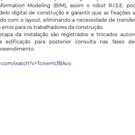
formation Modeling (BIM), assim o robot R.I.S.E. po
lo digital de construção e garantir que as fixações s
o com o layout, eliminando a necessidade de transfer
erros para os trabalhadores da construção. 
tapa da instalação são registrados e trocados auto
a edificação para posterior consulta nas fases de
reendimento.
be.com/watch?v=TcxwmLfBAvo