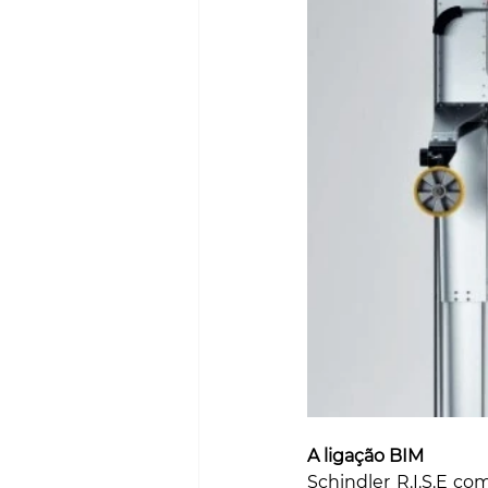
A ligação BIM
Schindler R.I.S.E co