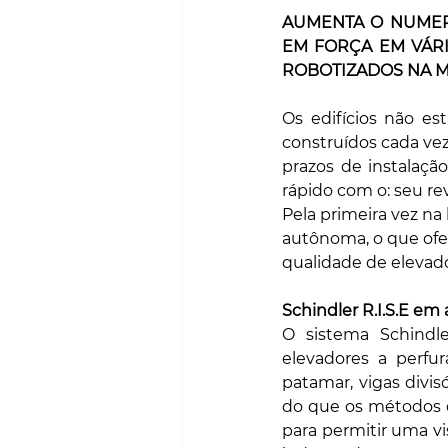
AUMENTA O NUMER
EM FORÇA EM VÁRI
ROBOTIZADOS NA 
Os edifícios não es
construídos cada vez
prazos de instalaçã
rápido com o: seu rev
Pela primeira vez na
autônoma, o que ofer
qualidade de elevado
Schindler R.I.S.E em
O sistema Schindl
elevadores a perfur
patamar, vigas divi
do que os métodos d
para permitir uma v