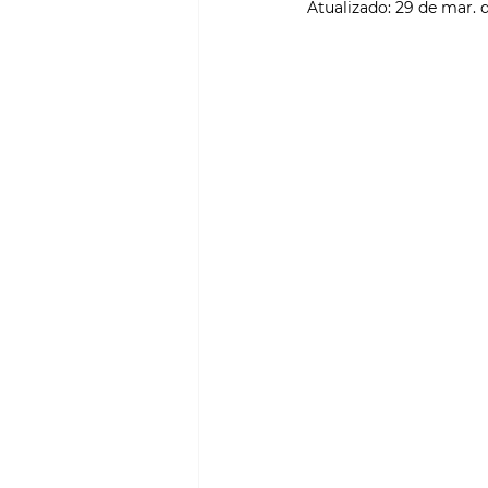
Atualizado:
29 de mar. 
SMART CITIES & MOBILI
PROJECTOS & OBRAS