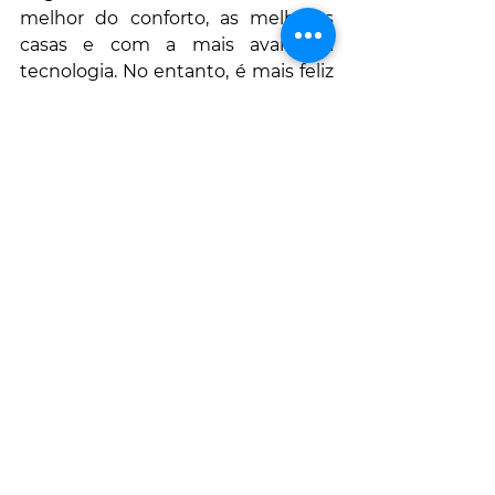
melhor do conforto, as melhores 
casas e com a mais avançada 
tecnologia. No entanto, é mais feliz 
uma família no campo entre a 
Natureza, do que uma família na 
cidade, rodeada de luxo. A 
engenharia potenciou o 
desenvolvimento da industria e da 
medicina, nomeadamente da 
industria farmacêutica e de toda a 
tecnologia hospitalar, com 
instrumentos de análise e 
diagnóstico, como nunca antes. No 
entanto, falta acompanhamento 
humano, falta o planeamento 
familiar. Nós somos seres 
inteligentes e temos muitos meios 
contraceptivos (desenvolvidos pela 