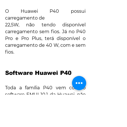
O Huawei P40 possui 
carregamento de
22,5W, não tendo disponível 
carregamento sem fios. Já no P40 
Pro e Pro Plus, terá disponível o 
carregamento de 40 W, com e sem 
fios.
Software Huawei P40 
Toda a família P40 vem com o 
software EMUI 10.1 da Huawei, não 
tem disponível aplicações Android 
como a Google Play Store, o 
YouTube ou o Google Chrome. Isto, 
como referido no início deste 