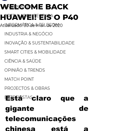
WELCOME BACK
ENGENHARIA
HUAWEI! EIS O P40
ARTE & ARQUITECTURA
INFORMÁTICA & TELECOM
Atualizado:
30 de mar. de 2020
INDUSTRIA & NEGÓCIO
INOVAÇÃO & SUSTENTABILIDADE
SMART CITIES & MOBILIDADE
CIÊNCIA & SAÚDE
OPINIÃO & TRENDS
MATCH POINT
PROJECTOS & OBRAS
Está claro que a 
ENTREVISTAS
gigante de 
telecomunicações 
chinesa está a 