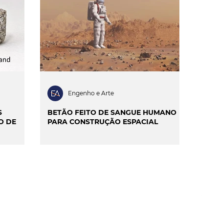
ILIDADE
SMART CITIES & MOBILIDADE
INIÃO & TRENDS
MATCH POINT
ENTREVISTAS
Engenho e Arte
S
BETÃO FEITO DE SANGUE HUMANO
O DE
PARA CONSTRUÇÃO ESPACIAL
S
GPDR