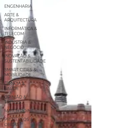
ENGENHARIA
ARTE &
ARQUITECTURA
INFORMÁTICA &
TELECOM
INDUSTRIA &
NEGÓCIO
INOVAÇÃO &
SUSTENTABILIDADE
SMART CITIES &
MOBILIDADE
CIÊNCIA &
SAÚDE
OPINIÃO &
TRENDS
MATCH POINT
PROJECTOS &
OBRAS