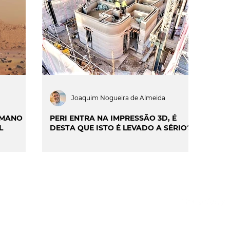
ILIDADE
SMART CITIES & MOBILIDADE
INIÃO & TRENDS
MATCH POINT
ENTREVISTAS
Joaquim Nogueira de Almeida
UMANO
PERI ENTRA NA IMPRESSÃO 3D, É
L
DESTA QUE ISTO É LEVADO A SÉRIO?
S
GPDR