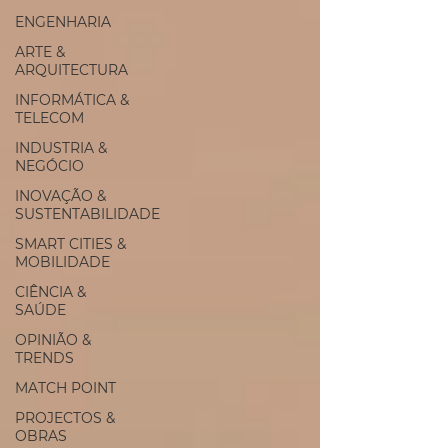
ENGENHARIA
ARTE &
ARQUITECTURA
INFORMÁTICA &
TELECOM
INDUSTRIA &
NEGÓCIO
INOVAÇÃO &
SUSTENTABILIDADE
SMART CITIES &
MOBILIDADE
CIÊNCIA &
SAÚDE
OPINIÃO &
TRENDS
MATCH POINT
PROJECTOS &
OBRAS