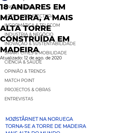
18 ANDARES EM
ENGENHARIA
MADEIRA, A MAIS
ARTE & ARQUITECTURA
INFORMÁTICA & TELECOM
ALTA TORRE
INDUSTRIA & NEGÓCIO
CONSTRUÍDA EM
INOVAÇÃO & SUSTENTABILIDADE
MADEIRA
SMART CITIES & MOBILIDADE
Atualizado:
12 de ago. de 2020
CIÊNCIA & SAÚDE
OPINIÃO & TRENDS
MATCH POINT
PROJECTOS & OBRAS
ENTREVISTAS
MJØSTÅRNET NA NORUEGA 
TORNA-SE A TORRE DE MADEIRA 