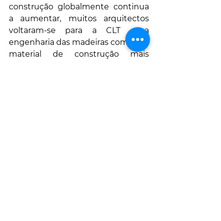
construção globalmente continua 
a aumentar, muitos arquitectos  
voltaram-se para a CLT e a 
engenharia das madeiras como um 
material de construção mais 
sustentável.
Penda projectou um conceito para 
uma torre residencial e fazenda 
vertical híbrida , e Anders 
Berensson Architects desenvolveu 
uma proposta para uma cidade de 
31 arranha-céus de madeira para 
Estocolmo .
No Reino Unido, os arquitectos 
pediram ao governo que isentasse 
a CLT da proibição de materiais de 
revestimento combustíveis. O 
material não só é mais ecológico 
que o aço, mas também afirma ser 