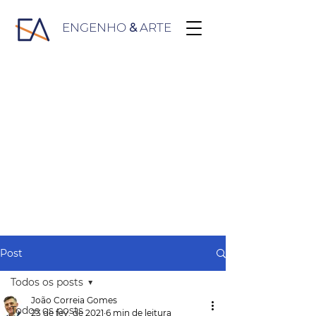
ENGENHO
&
ARTE
Post
Todos os posts
João Correia Gomes
Todos os posts
23 de fev. de 2021
6 min de leitura