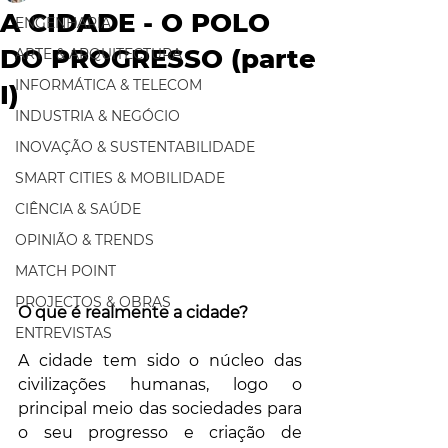
A CIDADE - O POLO
ENGENHARIA
DO PROGRESSO (parte
ARTE & ARQUITECTURA
INFORMÁTICA & TELECOM
I)
INDUSTRIA & NEGÓCIO
INOVAÇÃO & SUSTENTABILIDADE
SMART CITIES & MOBILIDADE
CIÊNCIA & SAÚDE
OPINIÃO & TRENDS
MATCH POINT
PROJECTOS & OBRAS
O que é realmente a cidade?
ENTREVISTAS
A cidade tem sido o núcleo das 
civilizações humanas, logo o 
principal meio das sociedades para 
o seu progresso e criação de 