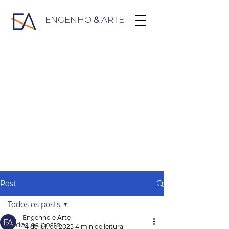
ENGENHO
&
ARTE
Post
Todos os posts
Engenho e Arte
Todos os posts
14 de jul. de 2025
4 min de leitura