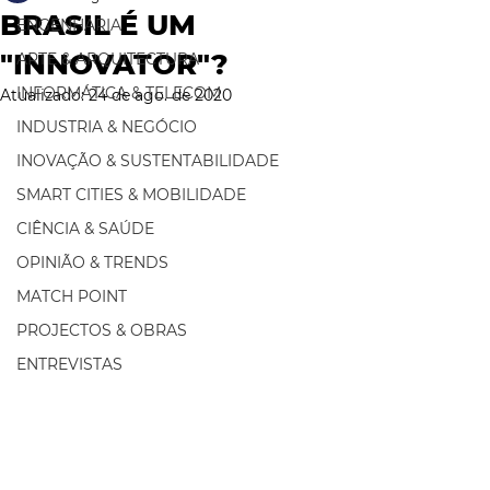
BRASIL É UM
ENGENHARIA
"INNOVATOR"?
ARTE & ARQUITECTURA
INFORMÁTICA & TELECOM
Atualizado:
24 de ago. de 2020
INDUSTRIA & NEGÓCIO
INOVAÇÃO & SUSTENTABILIDADE
SMART CITIES & MOBILIDADE
CIÊNCIA & SAÚDE
OPINIÃO & TRENDS
MATCH POINT
PROJECTOS & OBRAS
ENTREVISTAS