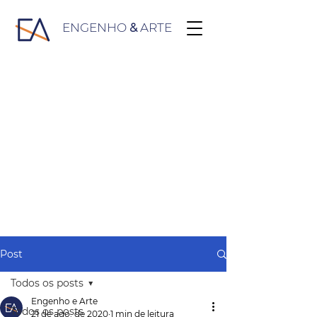
ENGENHO
&
ARTE
Post
Todos os posts
Engenho e Arte
Todos os posts
21 de ago. de 2020
1 min de leitura