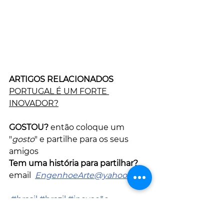
ARTIGOS RELACIONADOS
PORTUGAL É UM FORTE 
INOVADOR?
GOSTOU?
 então coloque um 
"
gosto
" e partilhe para os seus 
amigos
Tem uma história para partilhar?
email  
EngenhoeArte@yahoo.com
#brasil
#brazil
#inovação