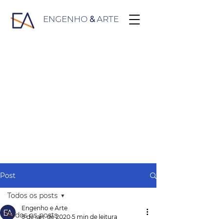
ENGENHO
&
ARTE
Post
Todos os posts
Engenho e Arte
Todos os posts
9 de jan. de 2020
5 min de leitura