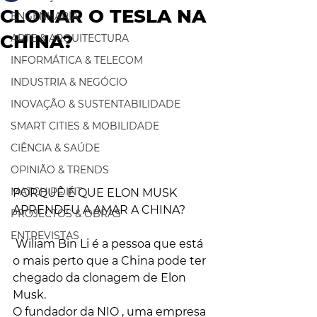
CLONAR O TESLA NA
ENGENHARIA
CHINA?
ARTE & ARQUITECTURA
INFORMÁTICA & TELECOM
INDUSTRIA & NEGÓCIO
INOVAÇÃO & SUSTENTABILIDADE
SMART CITIES & MOBILIDADE
CIÊNCIA & SAÚDE
OPINIÃO & TRENDS
MATCH POINT
PORQUÊ É QUE ELON MUSK 
APRENDEU A AMAR A CHINA?
PROJECTOS & OBRAS
ENTREVISTAS
 Wiliam Bin Li é a pessoa que está 
o mais perto que a China pode ter 
chegado da clonagem de Elon 
Musk. 
O fundador da NIO , uma empresa 