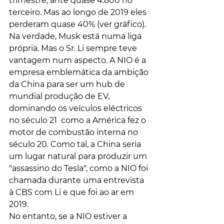
trimestre, ante quase 4.800 no 
terceiro. Mas ao longo de 2019 eles 
perderam quase 40% (ver gráfico).
Na verdade, Musk está numa liga 
própria. Mas o Sr. Li sempre teve 
vantagem num aspecto. A NIO é a 
empresa emblemática da ambição 
da China para ser um hub de 
mundial produção de EV, 
dominando os veículos eléctricos 
no século 21  como a América fez o 
motor de combustão interna no 
século 20. Como tal, a China seria 
um lugar natural para produzir um 
"assassino do Tesla", como a NIO foi 
chamada durante uma entrevista 
à CBS com Li e que foi ao ar em 
2019.
No entanto, se a NIO estiver a 