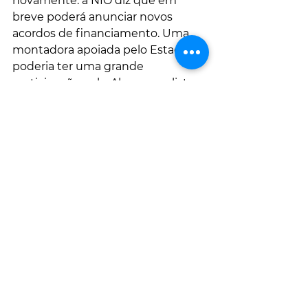
novamente. a NIO diz que em 
breve poderá anunciar novos 
acordos de financiamento. Uma 
montadora apoiada pelo Estado 
poderia ter uma grande 
participação nela. Alguns analistas 
dizem que é improvável que o 
governo deixe a NIO falir, porque é 
um símbolo das ambições 
tecnológicas da China.
Mais giga e maior 