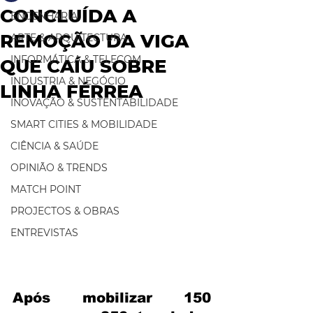
CONCLUÍDA A
ENGENHARIA
REMOÇÃO DA VIGA
ARTE & ARQUITECTURA
INFORMÁTICA & TELECOM
QUE CAÍU SOBRE
INDUSTRIA & NEGÓCIO
LINHA FÉRREA
INOVAÇÃO & SUSTENTABILIDADE
SMART CITIES & MOBILIDADE
CIÊNCIA & SAÚDE
OPINIÃO & TRENDS
MATCH POINT
PROJECTOS & OBRAS
ENTREVISTAS
Após mobilizar 150 