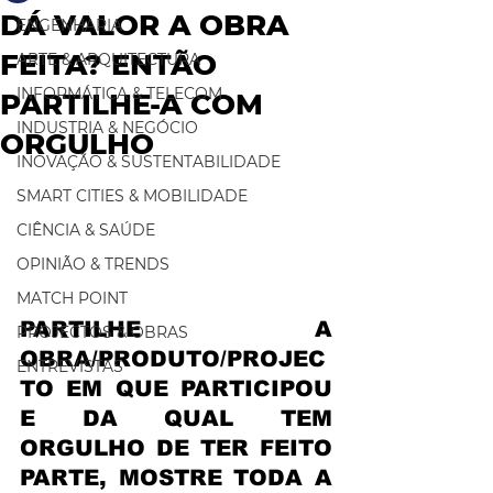
DÁ VALOR A OBRA
ENGENHARIA
FEITA? ENTÃO
ARTE & ARQUITECTURA
INFORMÁTICA & TELECOM
PARTILHE-A COM
INDUSTRIA & NEGÓCIO
ORGULHO
INOVAÇÃO & SUSTENTABILIDADE
SMART CITIES & MOBILIDADE
CIÊNCIA & SAÚDE
OPINIÃO & TRENDS
MATCH POINT
PARTILHE A 
PROJECTOS & OBRAS
OBRA/PRODUTO/PROJEC
ENTREVISTAS
TO EM QUE PARTICIPOU 
E DA QUAL TEM 
ORGULHO DE TER FEITO 
PARTE, MOSTRE TODA A 