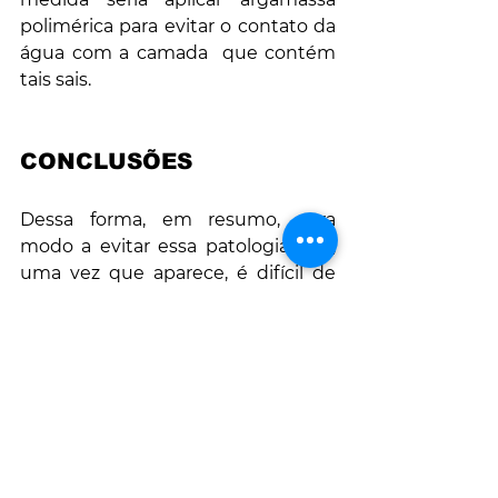
polimérica para evitar o contato da 
água com a camada  que contém 
tais sais. 
CONCLUSÕES
Dessa forma, em resumo, para 
modo a evitar essa patologia que, 
uma vez que aparece, é difícil de 
ser tratada, recomenda-se:
Garantir um destino à água 
através de coletores;
Evitar água acumulada por 
meio do caimento mínimo de 
1% para os ralos;
Utilizar cimentos com adição 
de pozolana, 