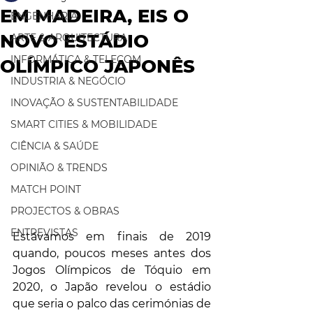
EM MADEIRA, EIS O
ENGENHARIA
NOVO ESTÁDIO
ARTE & ARQUITECTURA
INFORMÁTICA & TELECOM
OLÍMPICO JAPONÊS
INDUSTRIA & NEGÓCIO
INOVAÇÃO & SUSTENTABILIDADE
SMART CITIES & MOBILIDADE
CIÊNCIA & SAÚDE
OPINIÃO & TRENDS
MATCH POINT
PROJECTOS & OBRAS
ENTREVISTAS
Estávamos em finais de 2019 
quando, poucos meses antes dos 
Jogos Olímpicos de Tóquio em 
2020, o Japão revelou o estádio 
que seria o palco das cerimónias de 