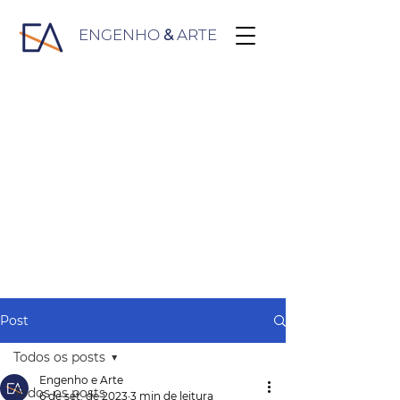
ENGENHO
&
ARTE
Post
Todos os posts
Engenho e Arte
Todos os posts
6 de set. de 2023
3 min de leitura