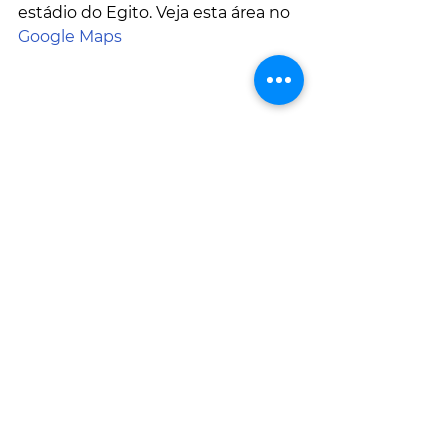
estádio do Egito. Veja esta área no 
Google Maps
A nova Grande Mesquita do Egito, 
em construção em 7 de março de 
2021. A mesquita foi concluída em 
2022 e é a maior mesquita da 
África, com capacidade para mais 