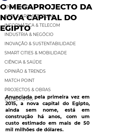
O MEGAPROJECTO DA
ENGENHARIA
NOVA CAPITAL DO
ARTE & ARQUITECTURA
INFORMÁTICA & TELECOM
EGIPTO
INDUSTRIA & NEGÓCIO
INOVAÇÃO & SUSTENTABILIDADE
SMART CITIES & MOBILIDADE
CIÊNCIA & SAÚDE
OPINIÃO & TRENDS
MATCH POINT
PROJECTOS & OBRAS
Anunciada pela primeira vez em 
ENTREVISTAS
2015, a nova capital do Egipto, 
ainda sem nome, está em 
construção há anos, com um 
custo estimado em mais de 50 
mil milhões de dólares. 