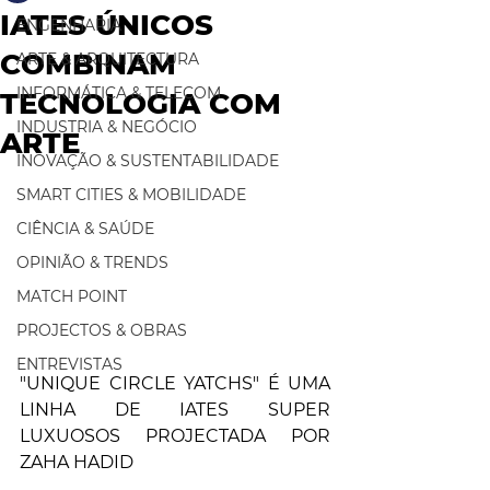
IATES ÚNICOS
ENGENHARIA
COMBINAM
ARTE & ARQUITECTURA
INFORMÁTICA & TELECOM
TECNOLOGIA COM
INDUSTRIA & NEGÓCIO
ARTE
INOVAÇÃO & SUSTENTABILIDADE
SMART CITIES & MOBILIDADE
CIÊNCIA & SAÚDE
OPINIÃO & TRENDS
MATCH POINT
PROJECTOS & OBRAS
ENTREVISTAS
"UNIQUE CIRCLE YATCHS" É UMA 
LINHA DE IATES SUPER 
LUXUOSOS PROJECTADA POR 
ZAHA HADID