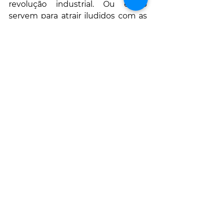
revolução industrial. Ou então 
servem para atrair iludidos com as 
luzes e dourados esplendidos que 
imitam o luxo, tal como 
Disneylândia de adultos (o Dubai é 
um bom exemplo), mas são pobres 
em contéudo. 
Preferência de soluções de 
reparação às de substituição (e 
construção nova);
O ato de substituir implica quase 
sempre retirar algo que existe para 
se aplicar outro elemento com a 
mesma função, mas novo. O 
processo implica consumo de 
energia na remoção e no 
desperdício de matéria que não 