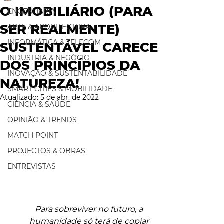
O IMOBILIÁRIO (PARA
ENGENHARIA
SER REALMENTE)
ARTE & ARQUITECTURA
INFORMÁTICA & TELECOM
SUSTENTÁVEL CARECE
INDUSTRIA & NEGÓCIO
DOS PRINCÍPIOS DA
INOVAÇÃO & SUSTENTABILIDADE
NATUREZA!
SMART CITIES & MOBILIDADE
Atualizado:
5 de abr. de 2022
CIÊNCIA & SAÚDE
OPINIÃO & TRENDS
MATCH POINT
PROJECTOS & OBRAS
ENTREVISTAS
Para sobreviver no futuro, a 
humanidade só terá de copiar 