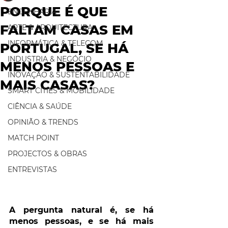
PORQUE É QUE
ENGENHARIA
FALTAM CASAS EM
ARTE & ARQUITECTURA
INFORMÁTICA & TELECOM
PORTUGAL, SE HÁ
INDUSTRIA & NEGÓCIO
MENOS PESSOAS E
INOVAÇÃO & SUSTENTABILIDADE
MAIS CASAS?
SMART CITIES & MOBILIDADE
CIÊNCIA & SAÚDE
OPINIÃO & TRENDS
MATCH POINT
PROJECTOS & OBRAS
ENTREVISTAS
A pergunta natural é, se há 
menos pessoas, e se há mais 