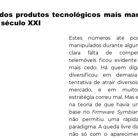
dos produtos tecnológicos mais mar
 século XXI
Estes números até pod
manipulados durante algu
clara falta de competi
telemóveis ficou evidente
mais cedo. Há quem dig
diversificou em demasia
tentativa de atrair divers
mercado, e em muitos
estratégia correu mal. Mas e
na teoria de que havia u
base no 
firmware Symbia
não permitiu uma rápid
paradigma. A queda livre da
não só com o aparecime