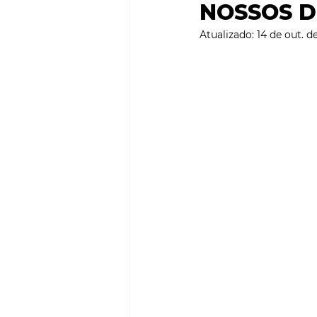
NOSSOS DI
SMART CITIES & MOBILI
Atualizado:
14 de out. d
PROJECTOS & OBRAS