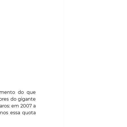
imento do que 
ores do gigante 
finlandês? A resposta a isso não será difícil perceber, pois os números são claros: em 2007 a 
nos essa quota 