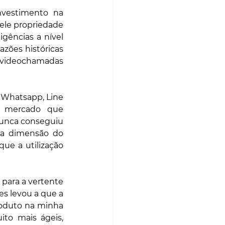
vestimento na 
le propriedade 
ências a nível 
zões históricas 
 videochamadas 
Whatsapp, Line 
 mercado que 
unca conseguiu 
a dimensão do 
ue a utilização 
Por outro lado, a Microsoft percebendo esse efeito, tentou virar o Skype mais para a vertente 
es levou a que a 
oduto na minha 
to mais ágeis, 