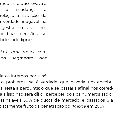
médias, o que levava a 
ia à mudança e 
lação à situação da 
verdade inegável na 
gestor só está em 
r boas decisões, se 
dados fidedignos.
ia é uma marca com 
no segmento dos 
atos internos por si só 
 o problema; se é verdade que haveria um encobr
, resta a pergunta: o que se passaria afinal nos corred
assinaláveis 50% de quota de mercado, e passados 6 a
exatamente fruto da penetração do 
IPhone
 em 2007.