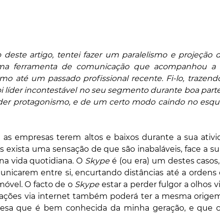
 deste artigo, tentei fazer um paralelismo e projeção 
a ferramenta de comunicação que acompanhou a mi
mo até um passado profissional recente. Fi-lo, trazend
líder incontestável no seu segmento durante boa parte 
der protagonismo, e de um certo modo caindo no esqu
é as empresas terem altos e baixos durante a sua ativi
 exista uma sensação de que são inabaláveis, face a su
a vida quotidiana. O 
Skype
 é (ou era) um destes casos,
nicarem entre si, encurtando distâncias até a ordens 
óvel. O facto de o 
Skype
 estar a perder fulgor a olhos vi
ações via internet também poderá ter a mesma origem 
sa que é bem conhecida da minha geração, e que co