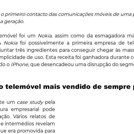
 o primeiro contacto das comunicações móveis de uma p
ha geração.
emóvel foi um 
Nokia
, assim como da esmagadora mai
A 
Nokia
 foi possivelmente a primeira empresa de te
untar três ingredientes para conseguir chegar às massa
mplicidade de uso. Esta receita foi ganhadora durante ce
do o 
IPhone
, que desencadeou uma disrupção do segm
o telemóvel mais vendido de sempre 
nte um 
case study 
pela 
ra empresarial pode 
ão. Vários relatos de 
 e intermédios revelam 
ue era promovida para 