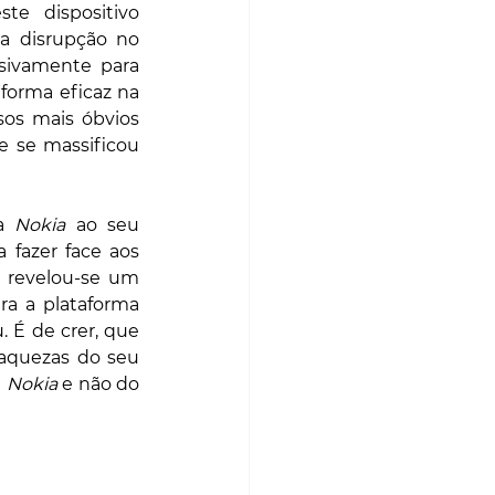
 dispositivo 
a disrupção no 
sivamente para 
orma eficaz na 
os mais óbvios 
 se massificou 
a 
Nokia
 ao seu 
fazer face aos 
l revelou-se um 
insucesso, sobretudo devido à falta de desenvolvimento de aplicações para a plataforma 
 É de crer, que 
raquezas do seu 
 
Nokia
 e não do 