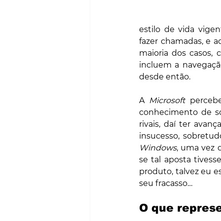
estilo de vida vige
fazer chamadas, e a
maioria dos casos, 
incluem a navegação
desde então.
A 
Microsoft
 perceb
conhecimento de sof
rivais, daí ter ava
Windows
, uma vez q
se tal aposta tivess
produto, talvez eu e
seu fracasso… 
O que repres