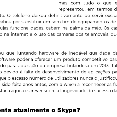
mas com tudo o que este
representou, em termos d
nte. O telefone deixou definitivamente de servir exclu
cabou por substituir um sem fim de equipamentos de f
cujas funcionalidades, cabem na palma da mão. Os cas
 na internet e o uso das câmaras dos telemóveis, que
eu que juntando hardware de inegável qualidade d
tware poderia oferecer um produto competitivo para 
nçado para aquisição da empresa finlandesa em 2013. Ta
ue o escasso número de utilizadores nunca o justificou.
e sido feita anos antes, com a 
Nokia
 a reconhecer as f
staria aqui a escrever sobre a longevidade do sucesso da
enta atualmente o Skype?