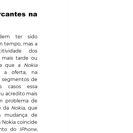
cantes na 
em ter sido 
m tempo, mas a 
tividade dos 
 mais tarde ou 
a que a 
Nokia
 a oferta, na 
os segmentos de 
 casos essa 
u acredito mais 
m problema de 
n
 da 
Nokia
, que 
a mudança de 
 Nokia coincide 
nto do 
IPhone
, 