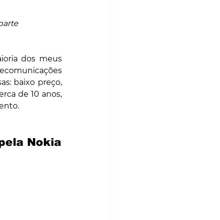
arte 
oria dos meus 
lecomunicações 
s: baixo preço, 
rca de 10 anos, 
ento.
pela Nokia