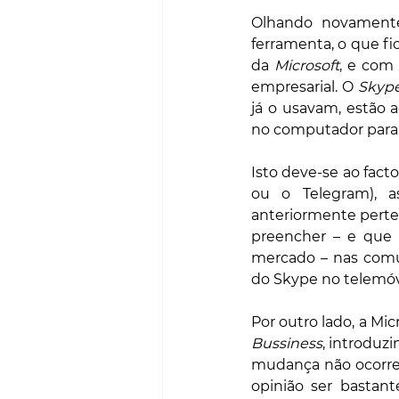
Olhando novament
ferramenta, o que fi
da 
Microsoft
, e com
empresarial. O 
Skyp
já o usavam, estão 
no computador para u
Isto deve-se ao fac
ou o Telegram), 
anteriormente perte
preencher – e que 
mercado – nas comun
do Skype no telemóve
Bussiness
, introduzi
mudança não ocorres
opinião ser bastant