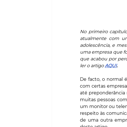
No primeiro capítulo
atualmente com um
adolescência, e mes
uma empresa que foi 
que acabou por per
ler o artigo 
AQUI
.
De facto, o normal 
com certas empresas
até preponderância n
muitas pessoas comu
um monitor ou telem
respeito às comunic
de uma outra empre
deste artigo.