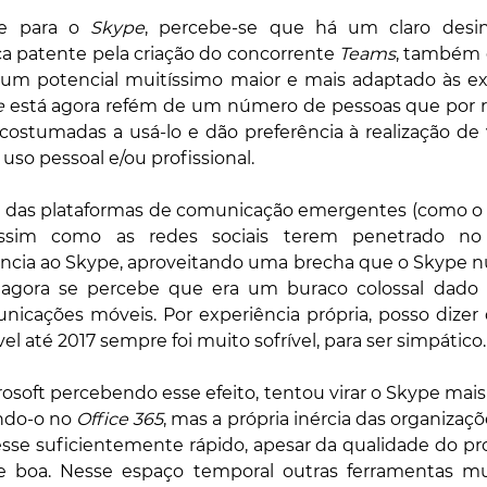
e para o 
Skype
, percebe-se que há um claro desin
ca patente pela criação do concorrente 
Teams
, também e
 um potencial muitíssimo maior e mais adaptado às exig
e
 está agora refém de um número de pessoas que por ra
acostumadas a usá-lo e dão preferência à realização de
so pessoal e/ou profissional.
to das plataformas de comunicação emergentes (como o 
assim como as redes sociais terem penetrado no
ncia ao Skype, aproveitando uma brecha que o Skype n
agora se percebe que era um buraco colossal dado 
icações móveis. Por experiência própria, posso dizer q
l até 2017 sempre foi muito sofrível, para ser simpático.
ndo-o no 
Office 365
, mas a própria inércia das organizaçõ
se suficientemente rápido, apesar da qualidade do pr
e boa. Nesse espaço temporal outras ferramentas mui