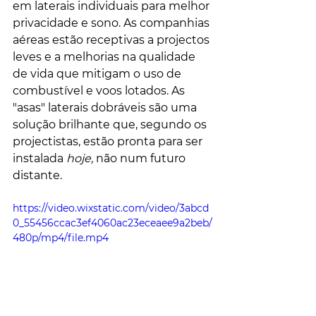
em laterais individuais para melhor 
privacidade e sono. As companhias 
aéreas estão receptivas a projectos 
leves e a melhorias na qualidade 
de vida que mitigam o uso de 
combustível e voos lotados. As 
"asas" laterais dobráveis ​​são uma 
solução brilhante que, segundo os 
projectistas, estão pronta para ser 
instalada 
hoje,
 não num futuro 
distante.
https://video.wixstatic.com/video/3abcd
0_55456ccac3ef4060ac23eceaee9a2beb/
480p/mp4/file.mp4