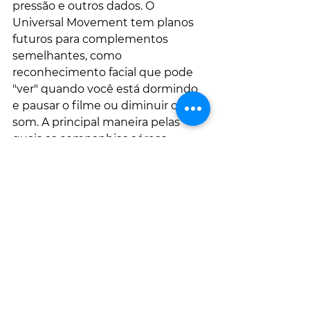
pressão e outros dados. O 
Universal Movement tem planos 
futuros para complementos 
semelhantes, como 
reconhecimento facial que pode 
"ver" quando você está dormindo 
e pausar o filme ou diminuir o 
som. A principal maneira pelas 
quais as companhias aéreas 
reduziram o consumo de 
combustível é garantir que todos 
os vôos estejam o mais cheios 
possível , o que lhes permite 
reduzir o número de vôos 
separados em geral. Esses ajustes 
na qualidade de vida podem 
ajudar bastante a fazer com que 
até os voos lotados pareçam mais 
privados e personalizados.