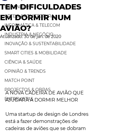
TEM DIFICULDADES
ENGENHARIA
EM DORMIR NUM
ARTE & ARQUITECTURA
INFORMÁTICA & TELECOM
AVIÃO?
INDUSTRIA & NEGÓCIO
Atualizado:
30 de jan. de 2020
INOVAÇÃO & SUSTENTABILIDADE
SMART CITIES & MOBILIDADE
CIÊNCIA & SAÚDE
OPINIÃO & TRENDS
MATCH POINT
PROJECTOS & OBRAS
A NOVA CADEIRA DE AVIÃO QUE 
ENTREVISTAS
AJUDARÁ A DORMIR MELHOR
Uma startup de design de Londres 
está a fazer demonstrações de 
cadeiras de aviões que se dobram 