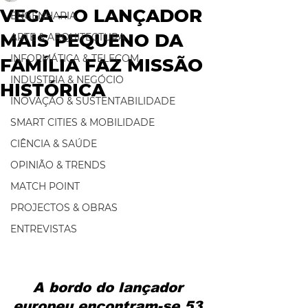
VEGA – O LANÇADOR
ENGENHARIA
MAIS PEQUENO DA
ARTE & ARQUITECTURA
INFORMÁTICA & TELECOM
FAMÍLIA FAZ MISSÃO
INDUSTRIA & NEGÓCIO
HISTÓRICA
INOVAÇÃO & SUSTENTABILIDADE
SMART CITIES & MOBILIDADE
CIÊNCIA & SAÚDE
OPINIÃO & TRENDS
MATCH POINT
PROJECTOS & OBRAS
ENTREVISTAS
A bordo do lançador 
europeu encontram-se 53 