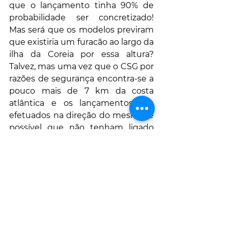
que o lançamento tinha 90% de 
probabilidade ser concretizado! 
Mas será que os modelos previram 
que existiria um furacão ao largo da 
ilha da Coreia por essa altura? 
Talvez, mas uma vez que o CSG por 
razões de segurança encontra-se a 
pouco mais de 7 km da costa 
atlântica e os lançamentos são 
efetuados na direção do mesmo, é 
possível que não tenham ligado 
qualquer luz vermelha... Pois bem, a 
verdade é que o lançamento não 
pode ser efetuado, segundo a 
Arianespace, uma estação de 
telemetria na Coreia do Sul (que 
recebe os dados do lançador 
durante o voo em tempo real) teve 
de ser fechada para a salvaguardar 