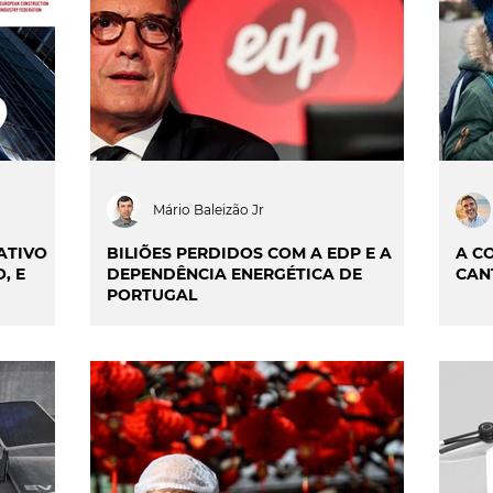
ILIDADE
SMART CITIES & MOBILIDADE
INIÃO & TRENDS
MATCH POINT
ENTREVISTAS
Mário Baleizão Jr
ATIVO
BILIÕES PERDIDOS COM A EDP E A
A C
, E
DEPENDÊNCIA ENERGÉTICA DE
CAN
PORTUGAL