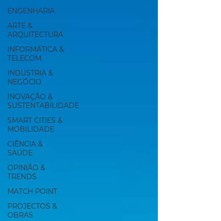
ENGENHARIA
ARTE &
ARQUITECTURA
INFORMÁTICA &
TELECOM
INDUSTRIA &
NEGÓCIO
INOVAÇÃO &
SUSTENTABILIDADE
SMART CITIES &
MOBILIDADE
CIÊNCIA &
SAÚDE
OPINIÃO &
TRENDS
MATCH POINT
PROJECTOS &
OBRAS