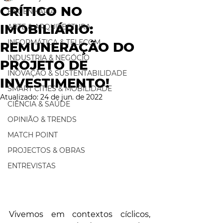
CRÍTICO NO
ENGENHARIA
IMOBILIÁRIO:
ARTE & ARQUITECTURA
INFORMÁTICA & TELECOM
REMUNERAÇÃO DO
INDUSTRIA & NEGÓCIO
PROJETO DE
INOVAÇÃO & SUSTENTABILIDADE
INVESTIMENTO!
SMART CITIES & MOBILIDADE
Atualizado:
24 de jun. de 2022
CIÊNCIA & SAÚDE
OPINIÃO & TRENDS
MATCH POINT
PROJECTOS & OBRAS
ENTREVISTAS
Vivemos em contextos cíclicos, 