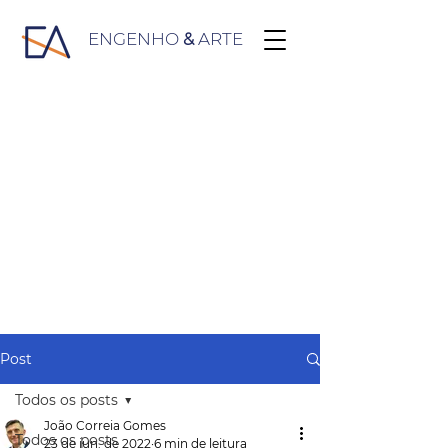
ENGENHO
&
ARTE
Post
Todos os posts
João Correia Gomes
Todos os posts
23 de jun. de 2022
6 min de leitura