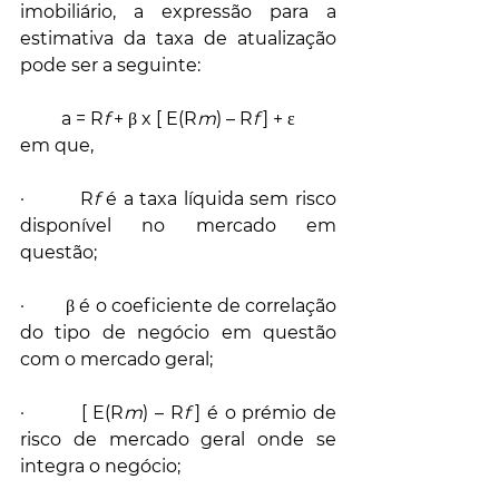
imobiliário, a expressão para a 
estimativa da taxa de atualização 
pode ser a seguinte:
a = R
f
 + β x [ E(R
m
) – R
f
 ] + ε
em que,
·         R
f
 é a taxa líquida sem risco 
disponível no mercado em 
questão;
·         β é o coeficiente de correlação 
do tipo de negócio em questão 
com o mercado geral;
·         [ E(R
m
) – R
f
 ] é o prémio de 
risco de mercado geral onde se 
integra o negócio;