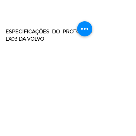
ESPECIFICAÇÕES DO PROTÓTIPO 
LX03 DA VOLVO
Peso operacional 5000 kg 
Comprimento total 5900 mm 
Largura 2100 mm 
Altura  1900 mm 
Distância entre eixos 2500 mm 
Tipload 4000 kg 
Carga de trabalho 2000 kg 
Volume balde GP 1,5 m3 
Velocidade máxima 38 km / h
Capacidade de carga  40 kWh 
Tempo de execução da bateria 4 - 
8 h