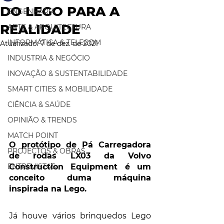
DO LEGO PARA A
ENGENHARIA
REALIDADE
ARTE & ARQUITECTURA
INFORMÁTICA & TELECOM
Atualizado:
7 de dez. de 2021
INDUSTRIA & NEGÓCIO
INOVAÇÃO & SUSTENTABILIDADE
SMART CITIES & MOBILIDADE
CIÊNCIA & SAÚDE
OPINIÃO & TRENDS
MATCH POINT
O protótipo de Pá Carregadora 
PROJECTOS & OBRAS
de rodas LX03 da Volvo 
ENTREVISTAS
Construction Equipment é um 
conceito duma máquina 
inspirada na Lego.
Já houve vários brinquedos Lego 