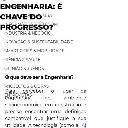
ENGENHARIA: É
ENGENHARIA
CHAVE DO
ARTE & ARQUITECTURA
INFORMÁTICA & TELECOM
PROGRESSO?
INDUSTRIA & NEGÓCIO
INOVAÇÃO & SUSTENTABILIDADE
SMART CITIES & MOBILIDADE
CIÊNCIA & SAÚDE
OPINIÃO & TRENDS
O que deve ser a Engenharia? 
MATCH POINT
PROJECTOS & OBRAS
Para perceber o lugar da 
ENTREVISTAS
engenharia no ambiente 
socioeconómico em construção é 
preciso encontrar uma definição 
compatível que justifique a sua 
utilidade. A tecnologia (como a 
IA
) 