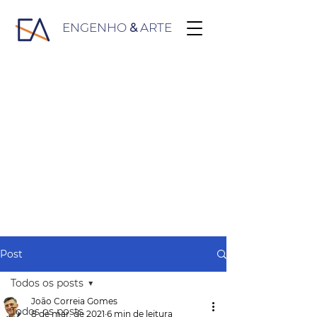
ENGENHO
&
ARTE
Post
Todos os posts
João Correia Gomes
Todos os posts
8 de mar. de 2021
6 min de leitura