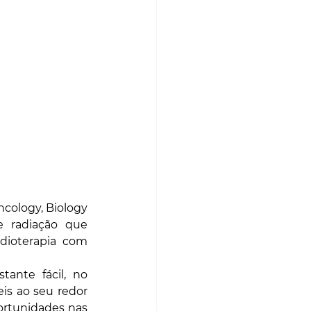
cology, Biology 
 radiação que 
ioterapia com 
ante fácil, no 
 ​​ao seu redor 
ortunidades nas 