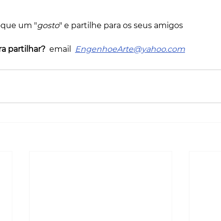
oque um "
gosto
" e partilhe para os seus amigos
a partilhar?
  email  
EngenhoeArte@yahoo.com