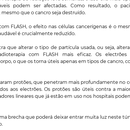
áveis ​​podem ser afectadas. Como resultado, o pac
 mesmo que o cancro seja destruído.
com FLASH, o efeito nas células cancerígenas é o mes
saudável é crucialmente reduzido.
 que alterar o tipo de partícula usada, ou seja, alterar
radioterapia com FLASH mais eficaz. Os electrões
rpo, o que os torna úteis apenas em tipos de cancro, c
saram protões, que penetram mais profundamente no corp
dos aos electrões. Os protões são úteis contra a maior
adores lineares que já estão em uso nos hospitais pode
a brecha que poderá deixar entrar muita luz neste túne
o.