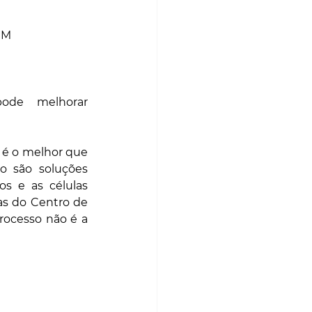
S
MATCH POINT
M 
ode melhorar 
 é o melhor que 
 são soluções 
s e as células 
as do Centro de 
ocesso não é a 