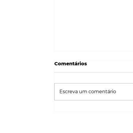
Comentários
Escreva um comentário
ACESSÓRIO PARA
SANITA USA IA PARA
SABER DA SUA SAÚDE
CONTACTO