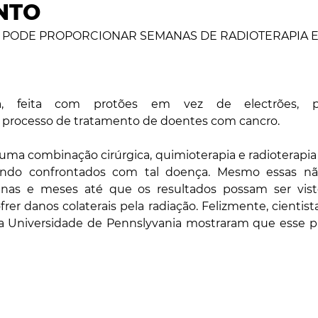
NTO
DADE
CIÊNCIA & SAÚDE
OPINIÃO & TREND
 PODE PROPORCIONAR SEMANAS DE RADIOTERAPIA E
ENTREVISTAS
ia, feita com protões em vez de electrões, p
o processo de tratamento de doentes com cancro.
uma combinação cirúrgica, quimioterapia e radioterapia
ndo confrontados com tal doença. Mesmo essas não
anas e meses até que os resultados possam ser visto
frer danos colaterais pela radiação. Felizmente, cientist
 Universidade de Pennslyvania mostraram que esse pr