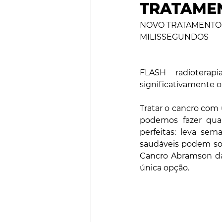
TRATAME
SMART CITIES & MOBILI
NOVO TRATAMENTO
MILISSEGUNDOS 
PROJECTOS & OBRAS
FLASH radioterap
significativamente 
Tratar o cancro com 
podemos fazer qua
perfeitas: leva sem
saudáveis ​​podem so
Cancro Abramson da
única opção.