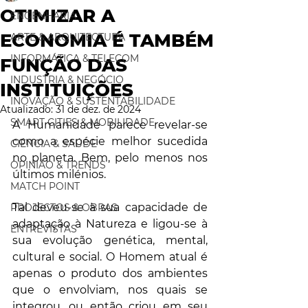
OTIMIZAR A
ENGENHARIA
ECONOMIA É TAMBÉM
ARTE & ARQUITECTURA
INFORMÁTICA & TELECOM
FUNÇÃO DAS
INDUSTRIA & NEGÓCIO
INSTITUIÇÕES
INOVAÇÃO & SUSTENTABILIDADE
Atualizado:
31 de dez. de 2024
SMART CITIES & MOBILIDADE
A Humanidade parece revelar-se 
como a espécie melhor sucedida 
CIÊNCIA & SAÚDE
no planeta. Bem, pelo menos nos 
OPINIÃO & TRENDS
últimos milénios. 
MATCH POINT
Tal deveu-se à sua capacidade de 
PROJECTOS & OBRAS
adaptação à Natureza e ligou-se à 
ENTREVISTAS
sua evolução genética, mental, 
cultural e social. O Homem atual é 
apenas o produto dos ambientes 
que o envolviam, nos quais se 
integrou, ou então criou em seu 