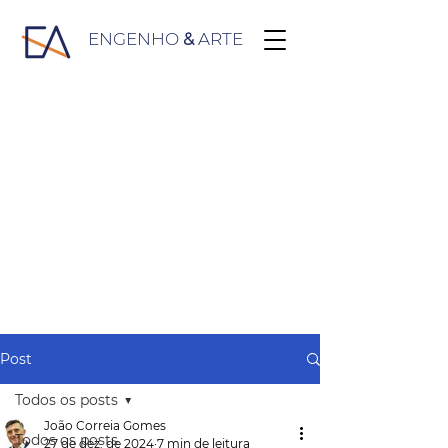
ENGENHO
&
ARTE
Post
Todos os posts
João Correia Gomes
Todos os posts
27 de dez. de 2024
7 min de leitura