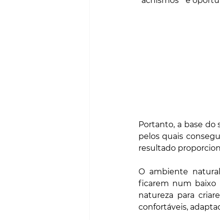
“achismos ” e oport
Portanto, a base do
pelos quais consegu
resultado proporcio
O ambiente natural
ficarem num baixo n
natureza para criar
confortáveis, adaptad