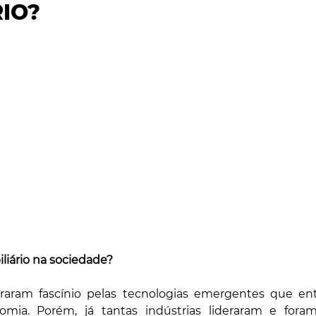
RIO?
DADE
CIÊNCIA & SAÚDE
OPINIÃO & TREND
ENTREVISTAS
iliário na sociedade?
raram fascínio pelas tecnologias emergentes que ent
ia. Porém, já tantas indústrias lideraram e foram 