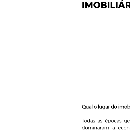
IMOBILIÁ
SMART CITIES & MOBILI
PROJECTOS & OBRAS
Qual o lugar do imob
Todas as épocas ge
dominaram a econom