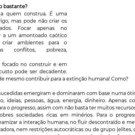
 o bastante? 
a quem construa. É uma 
igo, mas pode não criar os 
iados. Focar apenas no 
ar a um amontoado caótico 
 criar ambientes para o 
s conflitos, pobreza, 
focado no construir e em 
custo pode ser decadente. 
de mesmo contribuir para a extinção humana! Como?
-sucedidas emergiram e dominaram com base numa ótim
o, ideias, pessoas, água, energia, dinheiro. Apenas co
ara o progresso, assim com não basta ter muitos recursos
bres sociedades ricas em minérios. Para o progress
amizar a interação humana, no fluir descontraído e merit
dora, nem restrições autocráticas ou de grupo (elites, clã