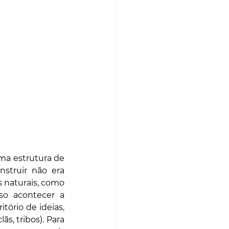
a estrutura de 
nstruir não era 
 naturais, como 
o acontecer a 
ório de ideias, 
s, tribos). Para 