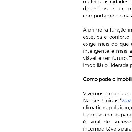
o efeito as cidades
dinâmicos e progre
comportamento nas t
A primeira função in
estética e conforto
exige mais do que 
inteligente e mais 
viável e ter futuro
imobiliário, liderad
Como pode o imobiliá
Vivemos uma época c
Nações Unidas “
Mak
climáticas, poluição
fórmulas certas par
é sinal de sucess
incomportáveis para 