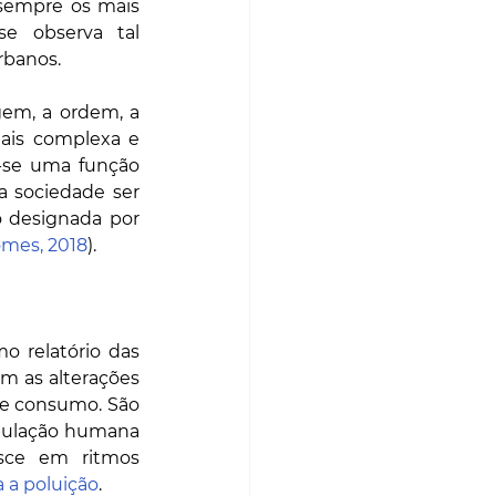
sempre os mais 
e observa tal 
banos. 
gem, a ordem, a 
mais complexa e 
-se uma função 
 sociedade ser 
 designada por 
mes, 2018
). 
 relatório das 
m as alterações 
de consumo. São 
pulação humana 
sce em ritmos 
 a poluição
.