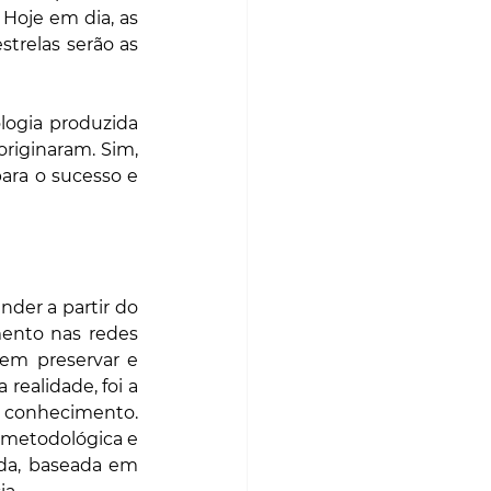
Contam-se desde a máquina a vapor ao automóvel, do telefone à televisão. Hoje em dia, as 
trelas serão as 
logia produzida 
riginaram. Sim, 
ara o sucesso e 
der a partir do 
ento nas redes 
em preservar e 
realidade, foi a 
 conhecimento. 
 metodológica e 
da, baseada em 