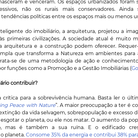
 nasceram e venceram. Os espaços urbanizados foram 
ssivos, não os rurais mais conservadores. Ainda s
endências políticas entre os espaços mais ou menos ur
teligente do imobiliário, a arquitetura, projetou a ima
 às primeiras civilizações. A sociedade atual é muito 
a arquitetura e a construção podem oferecer. Requer
ampla que transforma a Natureza em ambientes para a
. Trata-se de uma metodologia de ação e conhecimento
a por funções como a Promoção e a Gestão Imobiliárias (
Go
rio contribuir?
rítica para a sobrevivência humana. Basta ler o último
ing Peace with Nature
”. A maior preocupação a ter é co
, extinção da vida selvagem, sobrepopulação e excesso 
a esgotar o planeta, ou ele nos matar. O aumento da po
o, mas é também a sua ruína. E o edificado cre
o planeta. 
Consome 35% da energia e contribui 38% para