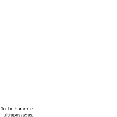
S
MATCH POINT
ão brilharam e 
ultrapassadas. 