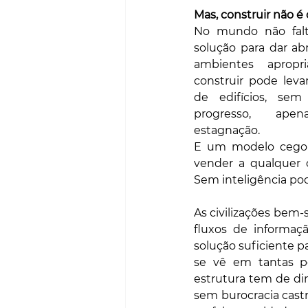
Mas, construir não é
No mundo não falt
solução para dar abr
ambientes apropr
construir pode lev
de edifícios, sem
progresso, apena
estagnação. 
E um modelo cego 
vender a qualquer 
Sem inteligência po
As civilizações bem
fluxos de informaçã
solução suficiente p
se vê em tantas po
estrutura tem de din
sem burocracia castra