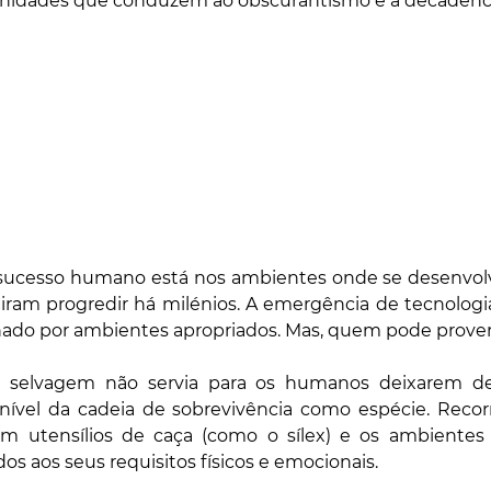
unidades que conduzem ao obscurantismo e à decadênci
 sucesso humano está nos ambientes onde se desenvolv
iram progredir há milénios. A emergência de tecnologi
nado por ambientes apropriados. Mas, quem pode prove
 selvagem não servia para os humanos deixarem de s
ível da cadeia de sobrevivência como espécie. Recorr
em utensílios de caça (como o sílex) e os ambientes fí
os aos seus requisitos físicos e emocionais. 