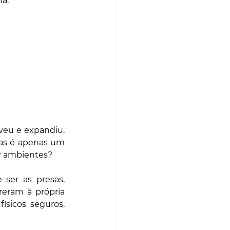
a.
eu e expandiu, 
as é apenas um 
r ambientes?
er as presas, 
eram à própria 
sicos seguros, 