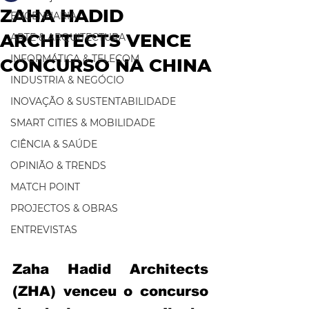
ZAHA HADID
ENGENHARIA
ARCHITECTS VENCE
ARTE & ARQUITECTURA
INFORMÁTICA & TELECOM
CONCURSO NA CHINA
INDUSTRIA & NEGÓCIO
INOVAÇÃO & SUSTENTABILIDADE
SMART CITIES & MOBILIDADE
CIÊNCIA & SAÚDE
OPINIÃO & TRENDS
MATCH POINT
PROJECTOS & OBRAS
ENTREVISTAS
Zaha Hadid Architects 
(ZHA) venceu o concurso 