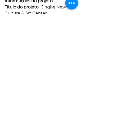
Informações do projeto:
Título do projeto: 
 Jinghe New City 
Culture & Art Center
Arquitetura:  
Zaha Hadid 
Architects (ZHA)
Localização: 
 Jinghe New City, 
província de Shaanxi, China
Estatuto: 
 vencedor da competição
Equipe ZHA:
Diretor:
 Patrik Schumacher
Diretor comercial:
 Charles Walker
Diretor do projeto:
 Satoshi Ohashi
Diretor associado:
 Yang Jingwen
Arquiteto do projeto:
 Nan Jiang
Equipe do projeto:
 Sanxing Zhao, 
Lianyuan Ye, Shaofei Zhang, Qiyue 
Li, Shuchen Dong, Yuan Feng, 
Congyue Wang, Yuling Ma , Yanran 