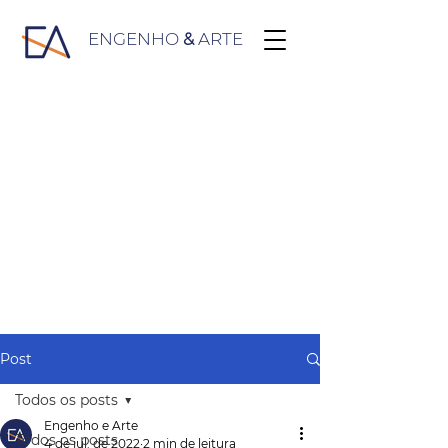
ENGENHO
&
ARTE
Post
Todos os posts
Engenho e Arte
Todos os posts
4 de jul. de 2022
2 min de leitura