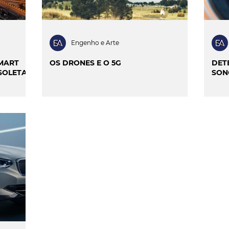
Engenho e Arte
SMART
OS DRONES E O 5G
DET
SOLETAS
SON