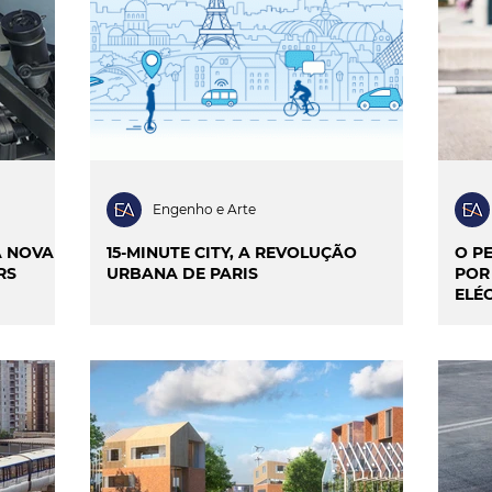
ILIDADE
SMART CITIES & MOBILIDADE
INIÃO & TRENDS
MATCH POINT
ENTREVISTAS
Engenho e Arte
A NOVA
15-MINUTE CITY, A REVOLUÇÃO
O P
RS
URBANA DE PARIS
POR
ELÉ