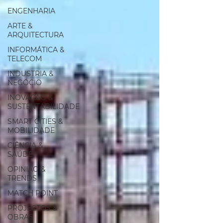
ENGENHARIA
ARTE &
ARQUITECTURA
INFORMÁTICA &
TELECOM
INDUSTRIA &
NEGÓCIO
INOVAÇÃO &
SUSTENTABILIDADE
SMART CITIES &
MOBILIDADE
CIÊNCIA &
SAÚDE
OPINIÃO &
TRENDS
MATCH POINT
PROJECTOS &
OBRAS