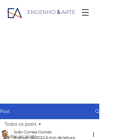
ENGENHO
&
ARTE
Post
Todos os posts
João Correia Gomes
Todos os posts
8 de jun. de 2022
6 min de leitura