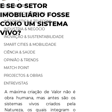
E SE O SETOR
ENGENHARIA
IMOBILIÁRIO FOSSE
ARTE & ARQUITECTURA
INFORMÁTICA & TELECOM
COMO UM SISTEMA
INDUSTRIA & NEGÓCIO
VIVO?
INOVAÇÃO & SUSTENTABILIDADE
SMART CITIES & MOBILIDADE
CIÊNCIA & SAÚDE
OPINIÃO & TRENDS
MATCH POINT
PROJECTOS & OBRAS
ENTREVISTAS
A máxima criação de Valor não é 
obra humana, mas antes são os 
sistemas vivos criados pela 
Natureza, os quais integram o 