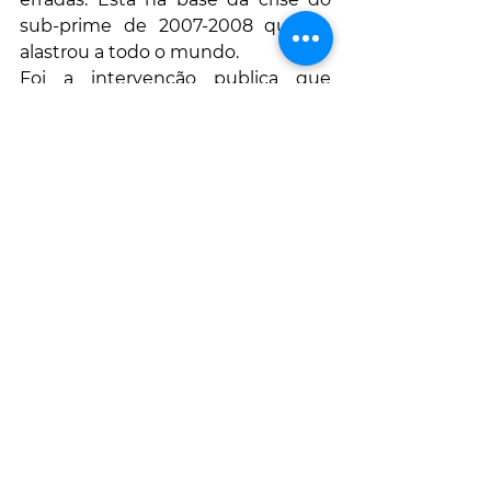
sub-prime de 2007-2008 que se 
alastrou a todo o mundo. 
Foi a intervenção publica que 
condicionou o mercado português 
a produzir quase apenas habitação 
para venda, a desprezar o 
arrendamento, e a ficar cego 
perante outros potenciais 
produtos. Retirou dinâmica ao 
setor produtivo imobiliário que 
pouco evoluiu nos últimos 50 anos, 
não explora os instrumentos para a 
captação de capital externo e 
perde dinâmica em criar valor na 
fase de utilização do imóvel.