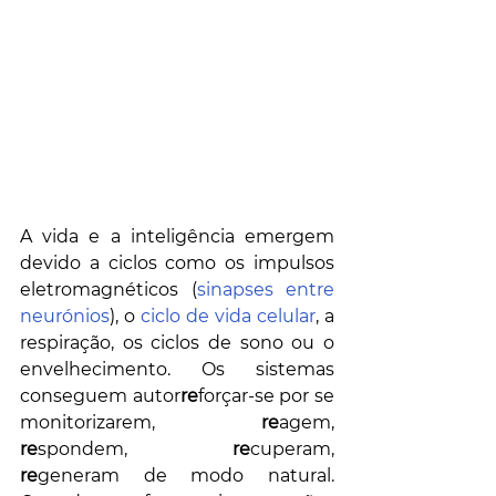
A vida e a inteligência emergem 
devido a ciclos como os impulsos 
eletromagnéticos (
sinapses entre 
neurónios
), o 
ciclo de vida celular
, a 
respiração, os ciclos de sono ou o 
envelhecimento. Os sistemas 
conseguem autor
re
forçar-se por se 
monitorizarem, 
re
agem, 
re
spondem, 
re
cuperam, 
re
generam de modo natural. 