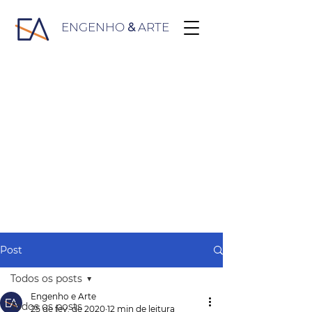
ENGENHO
&
ARTE
Post
Todos os posts
Engenho e Arte
Todos os posts
25 de fev. de 2020
12 min de leitura