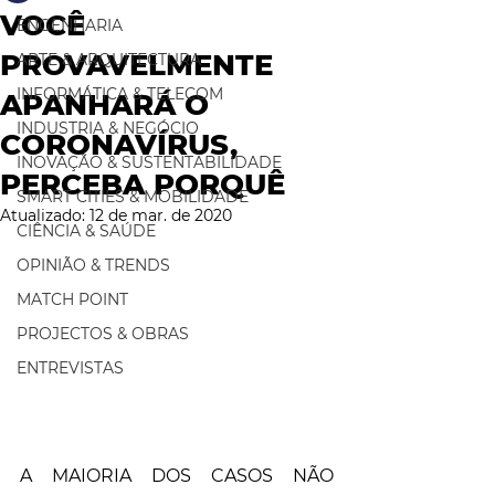
VOCÊ
ENGENHARIA
PROVAVELMENTE
ARTE & ARQUITECTURA
INFORMÁTICA & TELECOM
APANHARÁ O
INDUSTRIA & NEGÓCIO
CORONAVÍRUS,
INOVAÇÃO & SUSTENTABILIDADE
PERCEBA PORQUÊ
SMART CITIES & MOBILIDADE
Atualizado:
12 de mar. de 2020
CIÊNCIA & SAÚDE
OPINIÃO & TRENDS
MATCH POINT
PROJECTOS & OBRAS
ENTREVISTAS
A MAIORIA DOS CASOS NÃO 