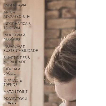
ENGENHARIA
ARTE &
ARQUITECTURA
INFORMÁTICA &
TELECOM
INDUSTRIA &
NEGÓCIO
INOVAÇÃO &
SUSTENTABILIDADE
SMART CITIES &
MOBILIDADE
CIÊNCIA &
SAÚDE
OPINIÃO &
TRENDS
MATCH POINT
PROJECTOS &
OBRAS