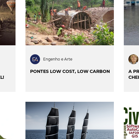
ILIDADE
SMART CITIES & MOBILIDADE
INIÃO & TRENDS
MATCH POINT
ENTREVISTAS
Engenho e Arte
PONTES LOW COST, LOW CARBON
A P
L!
CHE