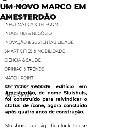
UM NOVO MARCO EM
ENGENHARIA
AMESTERDÃO
ARTE & ARQUITECTURA
INFORMÁTICA & TELECOM
INDUSTRIA & NEGÓCIO
INOVAÇÃO & SUSTENTABILIDADE
SMART CITIES & MOBILIDADE
CIÊNCIA & SAÚDE
OPINIÃO & TRENDS
MATCH POINT
O mais recente edifício em 
PROJECTOS & OBRAS
Amesterdão, de nome Sluishuis, 
ENTREVISTAS
foi construído para reivindicar o 
status de ícone, agora concluído 
após quatro anos de construção.
Sluishuis, que significa lock house 