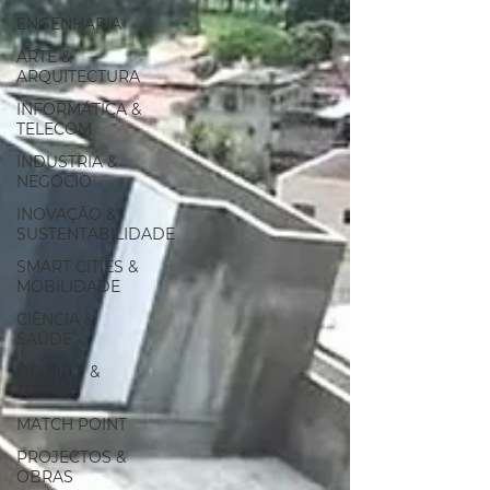
ENGENHARIA
ARTE &
ARQUITECTURA
INFORMÁTICA &
TELECOM
INDUSTRIA &
NEGÓCIO
INOVAÇÃO &
SUSTENTABILIDADE
SMART CITIES &
MOBILIDADE
CIÊNCIA &
SAÚDE
OPINIÃO &
TRENDS
MATCH POINT
PROJECTOS &
OBRAS