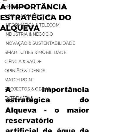
A IMPORTÂNCIA
ENGENHARIA
ESTRATÉGICA DO
ARTE & ARQUITECTURA
INFORMÁTICA & TELECOM
ALQUEVA
INDUSTRIA & NEGÓCIO
INOVAÇÃO & SUSTENTABILIDADE
SMART CITIES & MOBILIDADE
CIÊNCIA & SAÚDE
OPINIÃO & TRENDS
MATCH POINT
A importância 
PROJECTOS & OBRAS
ENTREVISTAS
estratégica do 
Alqueva - o maior 
reservatório 
artificial de água da 