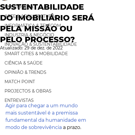
SUSTENTABILIDADE
ENGENHARIA
DO IMOBILIÁRIO SERÁ
ARTE & ARQUITECTURA
INFORMÁTICA & TELECOM
PELA MISSÃO OU
INDUSTRIA & NEGÓCIO
PELO PROCESSO?
INOVAÇÃO & SUSTENTABILIDADE
Atualizado:
29 de dez. de 2022
SMART CITIES & MOBILIDADE
CIÊNCIA & SAÚDE
OPINIÃO & TRENDS
MATCH POINT
PROJECTOS & OBRAS
ENTREVISTAS
Agir para chegar a um mundo 
mais sustentável é a premissa 
fundamental da humanidade em 
modo de sobrevivência
 a prazo. 