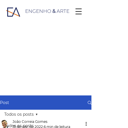
ENGENHO
&
ARTE
Post
Todos os posts
João Correia Gomes
Todos os posts
13 de dez. de 2022
6 min de leitura