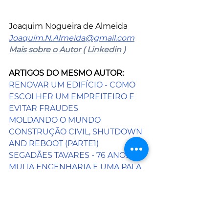
Joaquim Nogueira de Almeida
Joaquim.N.Almeida@gmail.com
Mais sobre o Autor ( Linkedin )
ARTIGOS DO MESMO AUTOR:
RENOVAR UM EDIFÍCIO - COMO 
ESCOLHER UM EMPREITEIRO E 
EVITAR FRAUDES
MOLDANDO O MUNDO
CONSTRUÇÃO CIVIL, SHUTDOWN 
AND REBOOT (PARTE1)
SEGADÃES TAVARES - 76 ANOS, 
MUITA ENGENHARIA E UMA PALA 
(PARTE 1)
A IA NA CONSTRUÇÃO DIMINUI 
OS RISCOS DE ERROS
A OET ABRE O DIÁLOGO PARA 