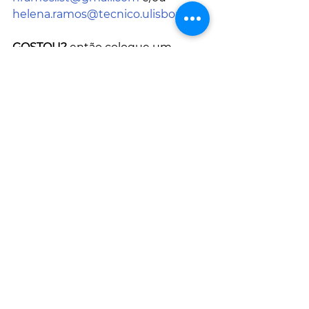
helena.ramos@tecnico.ulisboa.pt
GOSTOU?
 então coloque um 
"
gosto
" e partilhe para os seus 
amigos
Tem uma história para partilhar?
email  
EngenhoeArte@yahoo.com
ARTIGOS RELACIONADOS
ALERTA PARA AS MUDANÇAS 
CLIMÁTICAS E A PEGADA 
ECOLÓGICA NA ENERGIA
ECONOMIA CIRCULAR E 
TRANSIÇÃO ENERGÉTICA
FONTES DE ENERGIA RENOVÁVEL 
(FER)
ÁGUA DIGITAL
A MOBILIDADE ELÉCTRICA 