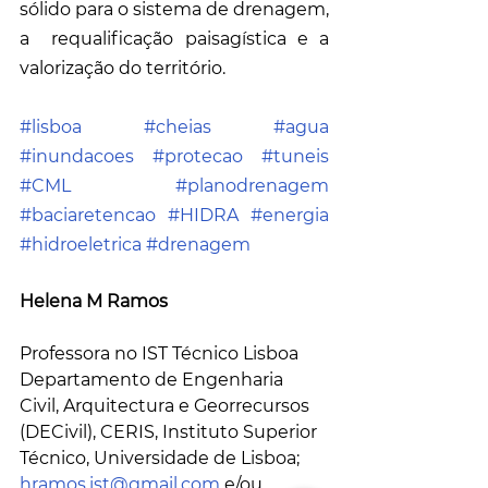
sólido para o sistema de drenagem, 
a  requalificação paisagística e a 
valorização do território.
#lisboa
#cheias
#agua
#inundacoes
#protecao
#tuneis
#CML
#planodrenagem
#baciaretencao
#HIDRA
#energia
#hidroeletrica
#drenagem
Helena M Ramos
Professora no IST Técnico Lisboa
Departamento de Engenharia 
Civil, Arquitectura e Georrecursos 
(DECivil), CERIS, Instituto Superior 
Técnico, Universidade de Lisboa;
hramos.ist@gmail.com
 e/ou 