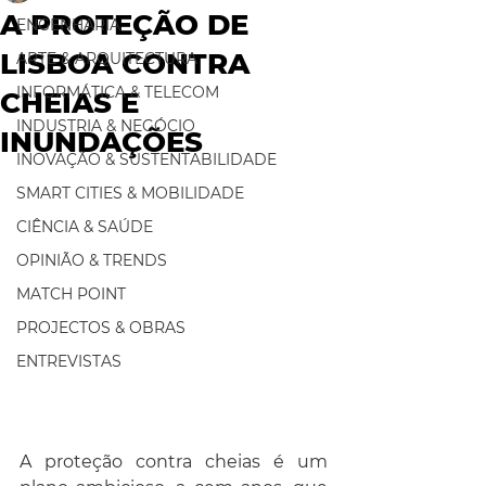
A PROTEÇÃO DE
ENGENHARIA
LISBOA CONTRA
ARTE & ARQUITECTURA
INFORMÁTICA & TELECOM
CHEIAS E
INDUSTRIA & NEGÓCIO
INUNDAÇÕES
INOVAÇÃO & SUSTENTABILIDADE
SMART CITIES & MOBILIDADE
CIÊNCIA & SAÚDE
OPINIÃO & TRENDS
MATCH POINT
PROJECTOS & OBRAS
ENTREVISTAS
A proteção contra cheias é um 